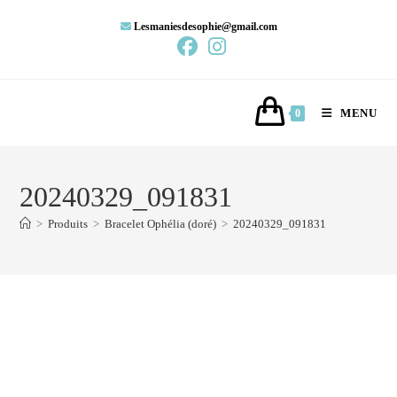
Lesmaniesdesophie@gmail.com
MENU
0
20240329_091831
>
Produits
>
Bracelet Ophélia (doré)
>
20240329_091831