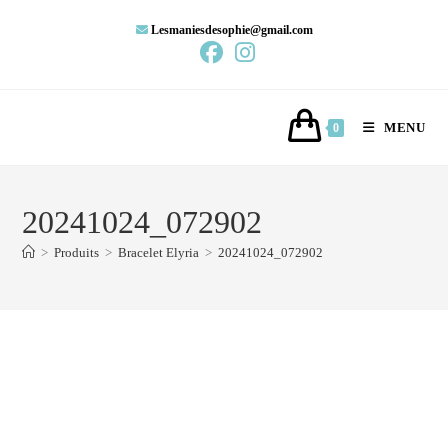
Lesmaniesdesophie@gmail.com
MENU
0
20241024_072902
>
Produits
>
Bracelet Elyria
>
20241024_072902