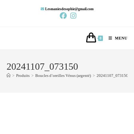
Lesmaniesdesophie@gmail.com
MENU
0
20241107_073150
>
Produits
>
Boucles d’oreilles Vénus (argenté)
>
20241107_073150