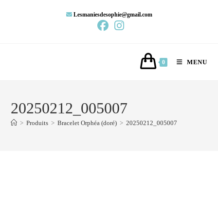
Lesmaniesdesophie@gmail.com
MENU
0
20250212_005007
>
Produits
>
Bracelet Orphéa (doré)
>
20250212_005007