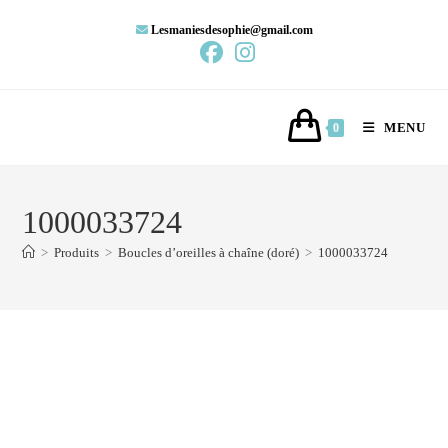
Lesmaniesdesophie@gmail.com
MENU
0
1000033724
>
Produits
>
Boucles d’oreilles à chaîne (doré)
>
1000033724