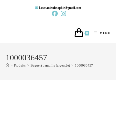
Lesmaniesdesophie@gmail.com
MENU
0
1000036457
>
Produits
>
Bague à pampille (argentée)
>
1000036457