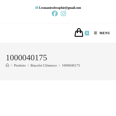
Lesmaniesdesophie@gmail.com
MENU
0
1000040175
>
Produits
>
Bracelet Clémence
>
1000040175