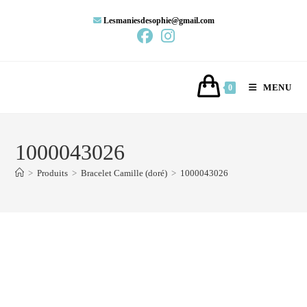
Lesmaniesdesophie@gmail.com
MENU
0
1000043026
>
Produits
>
Bracelet Camille (doré)
>
1000043026