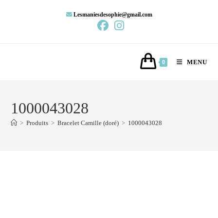
Lesmaniesdesophie@gmail.com
MENU
0
1000043028
>
Produits
>
Bracelet Camille (doré)
>
1000043028