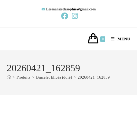
Lesmaniesdesophie@gmail.com
MENU
0
20260421_162859
>
Produits
>
Bracelet Elicéa (doré)
>
20260421_162859