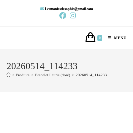
Lesmaniesdesophie@gmail.com
MENU
0
20260514_114233
>
Produits
>
Bracelet Laurie (doré)
>
20260514_114233