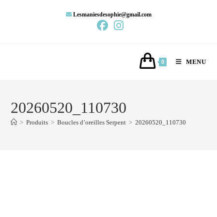
Lesmaniesdesophie@gmail.com
MENU
0
20260520_110730
>
Produits
>
Boucles d’oreilles Serpent
>
20260520_110730