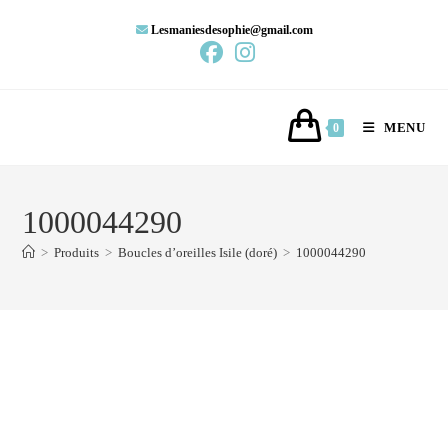
Lesmaniesdesophie@gmail.com
MENU
0
1000044290
>
Produits
>
Boucles d’oreilles Isile (doré)
>
1000044290