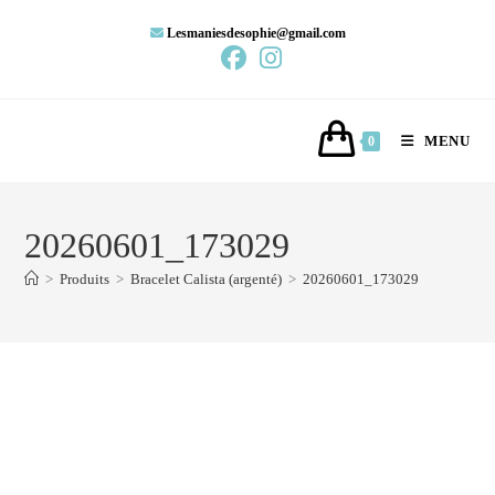
Lesmaniesdesophie@gmail.com
MENU
0
20260601_173029
>
Produits
>
Bracelet Calista (argenté)
>
20260601_173029