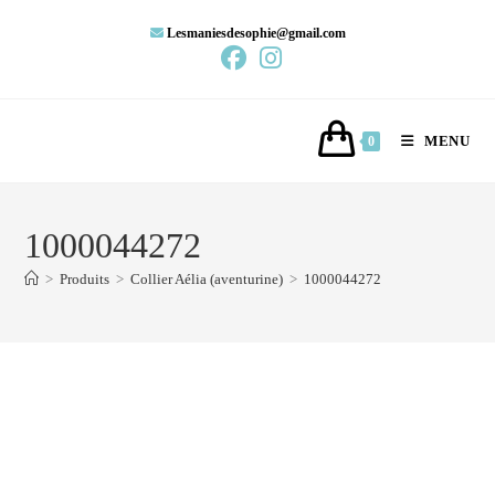
Lesmaniesdesophie@gmail.com
MENU
0
1000044272
>
Produits
>
Collier Aélia (aventurine)
>
1000044272