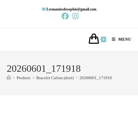
Lesmaniesdesophie@gmail.com
MENU
0
20260601_171918
>
Produits
>
Bracelet Calista (doré)
>
20260601_171918