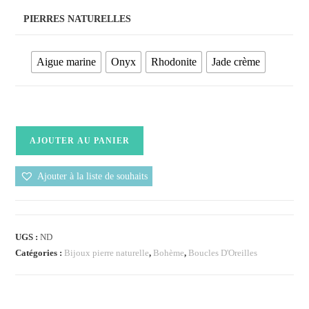
PIERRES NATURELLES
Aigue marine
Onyx
Rhodonite
Jade crème
AJOUTER AU PANIER
Ajouter à la liste de souhaits
UGS :
ND
Catégories :
Bijoux pierre naturelle
,
Bohème
,
Boucles D'Oreilles