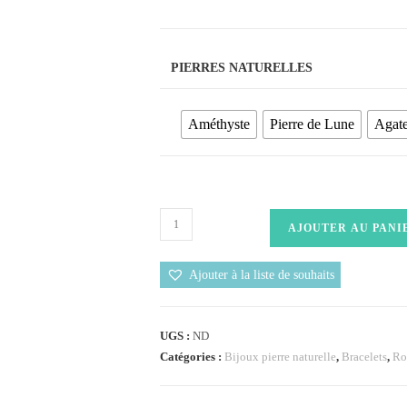
PIERRES NATURELLES
Améthyste
Pierre de Lune
Agat
AJOUTER AU PANI
Ajouter à la liste de souhaits
UGS :
ND
Catégories :
Bijoux pierre naturelle
,
Bracelets
,
Ro