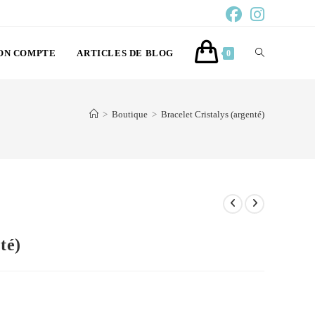
ON COMPTE
ARTICLES DE BLOG
0
>
Boutique
>
Bracelet Cristalys (argenté)
té)