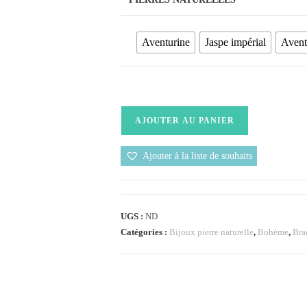
Aventurine
Jaspe impérial
Avent
AJOUTER AU PANIER
Ajouter à la liste de souhaits
UGS :
ND
Catégories :
Bijoux pierre naturelle
,
Bohème
,
Bra