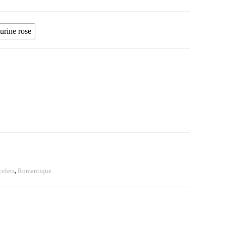
urine rose
celets
,
Romantique