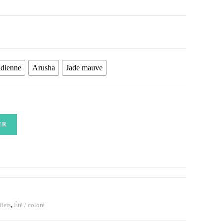
ndienne
Arusha
Jade mauve
ER
liers
,
Été / coloré