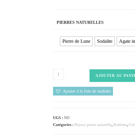
PIERRES NATURELLES
Pierre de Lune
Sodalite
Agate i
AJOUTER AU PANI
Ajouter à la liste de souhaits
UGS :
ND
Catégories :
Bijoux pierre naturelle
,
Bohème
,
Col