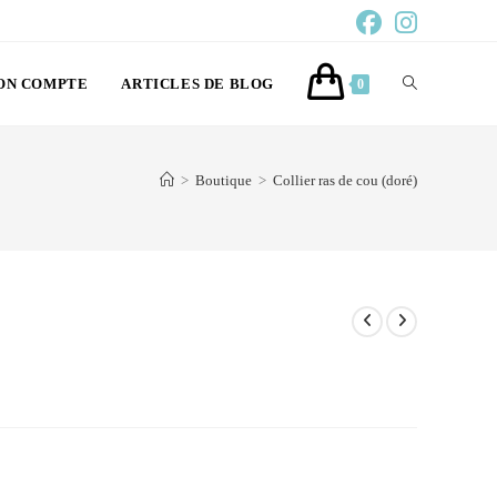
ON COMPTE
ARTICLES DE BLOG
0
>
Boutique
>
Collier ras de cou (doré)