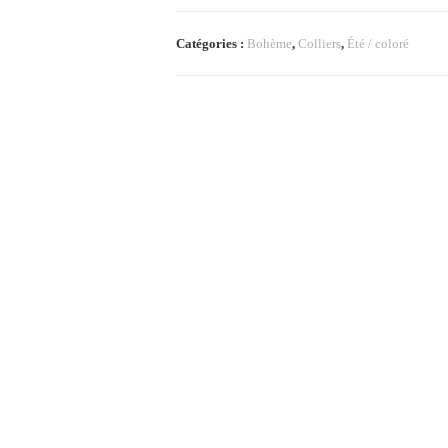
Catégories :
Bohème
,
Colliers
,
Été / coloré