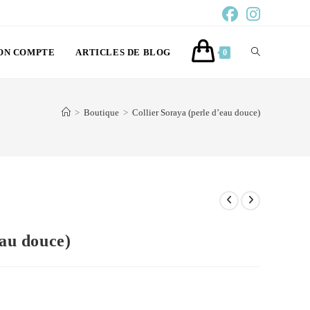
ON COMPTE
ARTICLES DE BLOG
0
>
Boutique
>
Collier Soraya (perle d’eau douce)
eau douce)